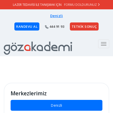
LAZER TEDAVİSİ İLE TANIŞMAK İÇİN
FORMU DOLDURUNUZ
Denizli
RANDEVU AL
444 91 93
TETKİK SONUÇ
Menu
Merkezlerimiz
Denizli